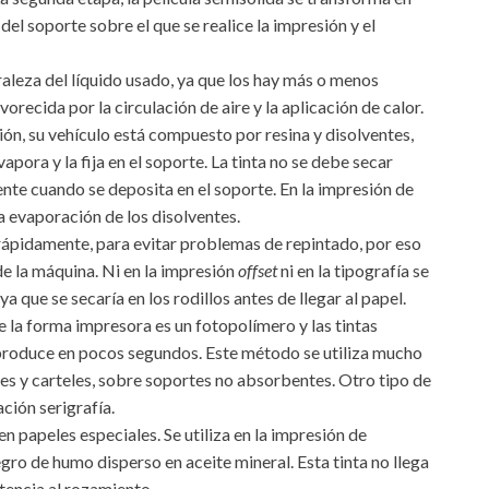
 del soporte sobre el que se realice la impresión y el
aleza del líquido usado, ya que los hay más o menos
orecida por la circulación de aire y la aplicación de calor.
ón, su vehículo está compuesto por resina y disolventes,
ora y la fija en el soporte. La tinta no se debe secar
ente cuando se deposita en el soporte. En la impresión de
a evaporación de los disolventes.
r rápidamente, para evitar problemas de repintado, por eso
 de la máquina. Ni en la impresión
offset
ni en la tipografía se
a que se secaría en los rodillos antes de llegar al papel.
e la forma impresora es un fotopolímero y las tintas
 produce en pocos segundos. Este método se utiliza mucho
es y carteles, sobre soportes no absorbentes. Otro tipo de
ción serigrafía.
 papeles especiales. Se utiliza en la impresión de
egro de humo disperso en aceite mineral. Esta tinta no llega
tencia al rozamiento.