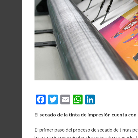
F
T
E
W
Li
ac
w
m
h
n
El secado de la tinta de impresión cuenta con
e
itt
ai
at
ke
b
er
l
s
dI
El primer paso del proceso de secado de tintas p
hacer sin inconvenientes de repintado o pegado. L