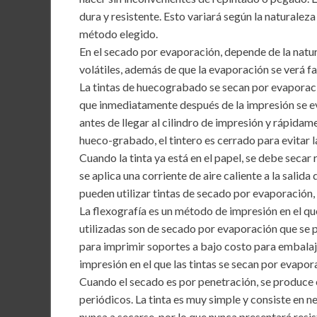
o
A
n
dura y resistente. Esto variará según la naturaleza
o
p
método elegido.
k
p
En el secado por evaporación, depende de la natur
volátiles, además de que la evaporación se verá fav
La tintas de huecograbado se secan por evaporaci
que inmediatamente después de la impresión se evap
antes de llegar al cilindro de impresión y rápidam
hueco-grabado, el tintero es cerrado para evitar l
Cuando la tinta ya está en el papel, se debe seca
se aplica una corriente de aire caliente a la salida
pueden utilizar tintas de secado por evaporación, y
La flexografía es un método de impresión en el qu
utilizadas son de secado por evaporación que se
para imprimir soportes a bajo costo para embalaj
impresión en el que las tintas se secan por evapora
Cuando el secado es por penetración, se produce en
periódicos. La tinta es muy simple y consiste en n
nunca a secarse, por lo que nunca presentará resis