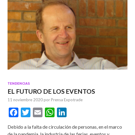
TENDENCIAS
EL FUTURO DE LOS EVENTOS
11 noviembre 2020
por
Prensa Expotrade
F
T
E
W
Li
ac
w
m
h
n
Debido a la falta de circulación de personas, en el marco
e
itt
ai
at
ke
de la pandemia, la industria de las ferias, eventos y