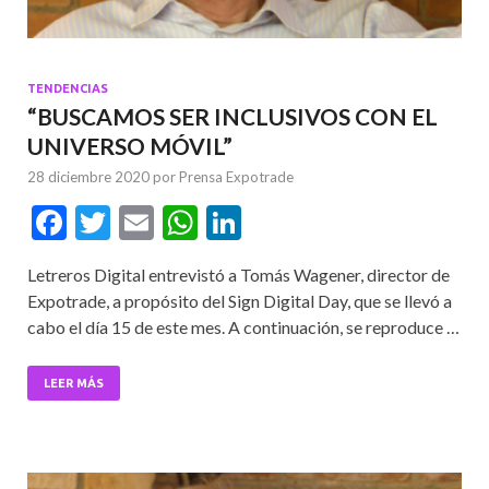
TENDENCIAS
“BUSCAMOS SER INCLUSIVOS CON EL
UNIVERSO MÓVIL”
28 diciembre 2020
por
Prensa Expotrade
F
T
E
W
Li
ac
w
m
h
n
Letreros Digital entrevistó a Tomás Wagener, director de
e
itt
ai
at
ke
Expotrade, a propósito del Sign Digital Day, que se llevó a
b
er
l
s
dI
cabo el día 15 de este mes. A continuación, se reproduce …
o
A
n
o
p
LEER MÁS
k
p