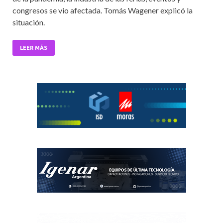
b
er
l
s
dI
congresos se vio afectada. Tomás Wagener explicó la
o
A
n
situación.
o
p
LEER MÁS
k
p