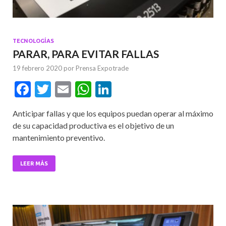
TECNOLOGÍAS
PARAR, PARA EVITAR FALLAS
19 febrero 2020
por
Prensa Expotrade
F
T
E
W
Li
ac
w
m
h
n
Anticipar fallas y que los equipos puedan operar al máximo
e
itt
ai
at
ke
de su capacidad productiva es el objetivo de un
b
er
l
s
dI
mantenimiento preventivo.
o
A
n
o
p
LEER MÁS
k
p