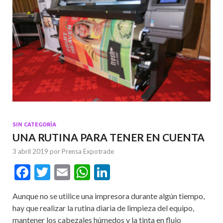
SIN CATEGORÍA
UNA RUTINA PARA TENER EN CUENTA
3 abril 2019
por
Prensa Expotrade
F
T
E
W
Li
ac
w
m
h
n
Aunque no se utilice una impresora durante algún tiempo,
e
itt
ai
at
ke
hay que realizar la rutina diaria de limpieza del equipo,
b
er
l
s
dI
mantener los cabezales húmedos y la tinta en flujo