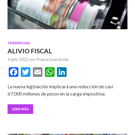
TENDENCIAS
ALIVIO FISCAL
4 julio 2022
por
Prensa Expotrade
F
T
E
W
Li
ac
w
m
h
n
La nueva legislación implicará una reducción de casi
e
itt
ai
at
ke
67.000 millones de pesos en la carga impositiva.
b
er
l
s
dI
o
A
n
LEER MÁS
o
p
k
p