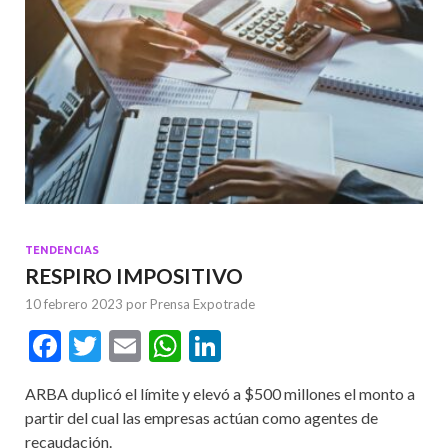
TENDENCIAS
RESPIRO IMPOSITIVO
10 febrero 2023
por
Prensa Expotrade
F
T
E
W
Li
ac
w
m
h
n
ARBA duplicó el límite y elevó a $500 millones el monto a
e
itt
ai
at
ke
partir del cual las empresas actúan como agentes de
b
er
l
s
dI
recaudación.