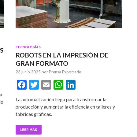
Nessan Cleary
TECNOLOGÍAS
S
ROBOTS EN LA IMPRESIÓN DE
GRAN FORMATO
23 junio 2025
por
Prensa Expotrade
F
T
E
W
Li
ac
w
m
h
n
a
La automatización llega para transformar la
e
itt
ai
at
ke
do
producción y aumentar la eficiencia en talleres y
b
er
l
s
dI
fábricas gráficas.
o
A
n
o
p
LEER MÁS