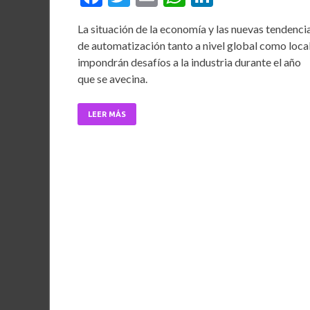
ac
w
m
h
n
La situación de la economía y las nuevas tendenci
e
itt
ai
at
ke
de automatización tanto a nivel global como loca
b
er
l
s
dI
impondrán desafíos a la industria durante el año
o
A
n
que se avecina.
o
p
LEER MÁS
k
p