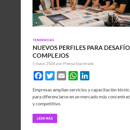
TENDENCIAS
NUEVOS PERFILES PARA DESAFÍO
COMPLEJOS
5 mayo 2026
por
Prensa Expotrade
F
T
E
W
Li
ac
w
m
h
n
Empresas amplían servicios y capacitación técnic
e
itt
ai
at
ke
para diferenciarse en un mercado más concentra
b
er
l
s
dI
y competitivo.
o
A
n
o
p
LEER MÁS