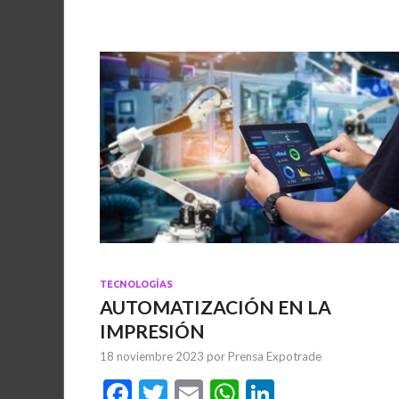
k
p
TECNOLOGÍAS
AUTOMATIZACIÓN EN LA
IMPRESIÓN
18 noviembre 2023
por
Prensa Expotrade
F
T
E
W
Li