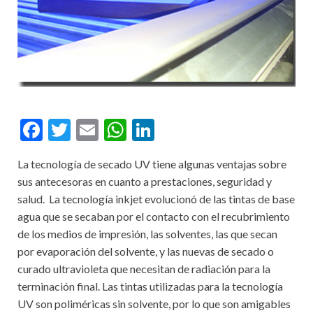
F
T
E
W
Li
ac
w
m
h
n
La tecnología de secado UV tiene algunas ventajas sobre
e
itt
ai
at
ke
sus antecesoras en cuanto a prestaciones, seguridad y
b
er
l
s
dI
salud. La tecnología inkjet evolucionó de las tintas de base
o
A
n
agua que se secaban por el contacto con el recubrimiento
de los medios de impresión, las solventes, las que secan
o
p
por evaporación del solvente, y las nuevas de secado o
k
p
curado ultravioleta que necesitan de radiación para la
terminación final. Las tintas utilizadas para la tecnología
UV son poliméricas sin solvente, por lo que son amigables