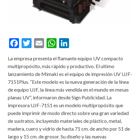
F
T
E
W
Li
ac
w
m
h
n
La empresa presenta el flamante equipo UV compacto
e
itt
ai
at
ke
multipropósito, más rápido y productivo. El ultimo
b
er
l
s
dI
lanzamiento de Mimaki es el equipo de impresión UV UJF-
o
A
n
7151Plus. “Este modelo es la nueva generación de la línea
de equipo UJF, la línea más vendida en el mundo en mesas
o
p
planas UV”, informaron desde Sign Publicidad. La
k
p
impresora UJF-7151 es un modelo multipropósito que
puede imprimir de modo directo sobre una gran variedad
de sustratos, incluyendo materiales de plástico, metal,
madera, cuero y vidrio de hasta 71 cm. de ancho por 51 de
largo y 15 cm. de grosor. Su diseño y las nuevas