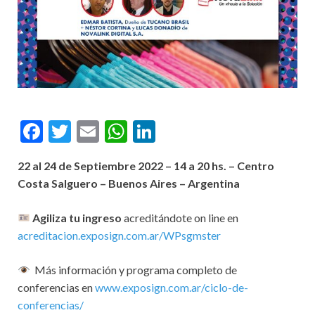
F
T
E
W
Li
ac
w
m
h
n
22 al 24 de Septiembre 2022 – 14 a 20 hs. – Centro
e
itt
ai
at
ke
Costa Salguero – Buenos Aires – Argentina
b
er
l
s
dI
o
A
n
Agiliza tu ingreso
acreditándote on line en
acreditacion.exposign.com.ar/WPsgmster
o
p
k
p
Más información y programa completo de
conferencias en
www.exposign.com.ar/ciclo-de-
conferencias/