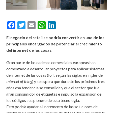
F
T
E
W
Li
ac
w
m
h
n
El negocio del retail se podría convertir en uno de los
e
itt
ai
at
ke
principales encargados de potenciar el crecimiento
b
er
l
s
dI
del internet de las cosas.
o
A
n
Gran parte de las cadenas comerciales europeas han
o
p
comenzado a desarrollar proyectos para aplicar sistemas
k
p
de internet de las cosas (IoT, según las siglas en inglés de
Internet of thing
) y se espera que durante los próximos tres
años esa tendencia se consolide y que el sector que fue
gran consumidor de etiquetas e impulsó la expansión de
los códigos sea pionero de esta tecnología.
Esto podría ayudar al incremento de las soluciones de
inteligencia artificial y análisis de datos (
Big Data
, según la