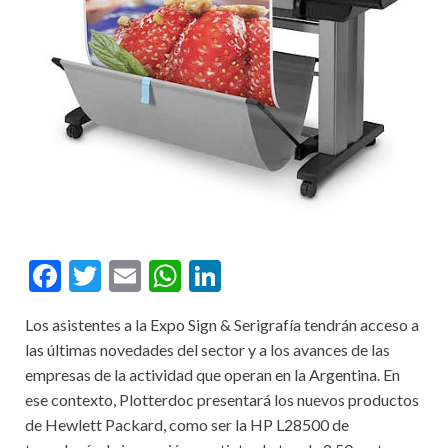
F
T
E
W
Li
ac
w
m
h
n
Los asistentes a la Expo Sign & Serigrafía tendrán acceso a
e
itt
ai
at
ke
las últimas novedades del sector y a los avances de las
b
er
l
s
dI
empresas de la actividad que operan en la Argentina. En
o
A
n
ese contexto, Plotterdoc presentará los nuevos productos
de Hewlett Packard, como ser la HP L28500 de
o
p