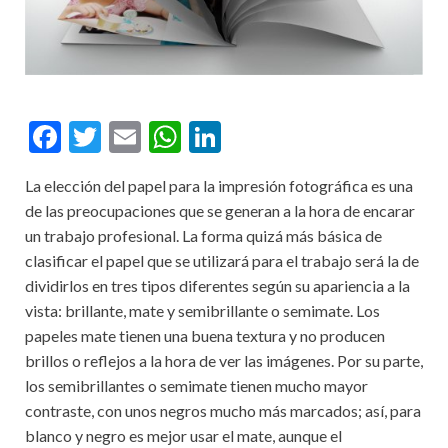
F
T
E
W
Li
ac
w
m
h
n
La elección del papel para la impresión fotográfica es una
e
itt
ai
at
ke
de las preocupaciones que se generan a la hora de encarar
b
er
l
s
dI
un trabajo profesional. La forma quizá más básica de
o
A
n
clasificar el papel que se utilizará para el trabajo será la de
dividirlos en tres tipos diferentes según su apariencia a la
o
p
vista: brillante, mate y semibrillante o semimate. Los
k
p
papeles mate tienen una buena textura y no producen
brillos o reflejos a la hora de ver las imágenes. Por su parte,
los semibrillantes o semimate tienen mucho mayor
contraste, con unos negros mucho más marcados; así, para
blanco y negro es mejor usar el mate, aunque el