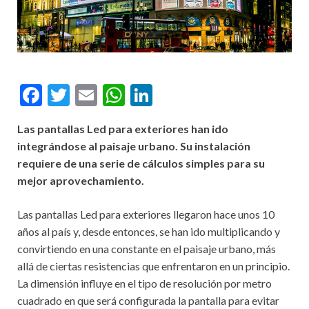
F
T
E
W
Li
ac
w
m
h
n
Las pantallas Led para exteriores han ido
e
itt
ai
at
ke
integrándose al paisaje urbano. Su instalación
b
er
l
s
dI
requiere de una serie de cálculos simples para su
o
A
n
mejor aprovechamiento.
o
p
Las pantallas Led para exteriores llegaron hace unos 10
k
p
años al país y, desde entonces, se han ido multiplicando y
convirtiendo en una constante en el paisaje urbano, más
allá de ciertas resistencias que enfrentaron en un principio.
La dimensión influye en el tipo de resolución por metro
cuadrado en que será configurada la pantalla para evitar