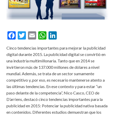
F
T
E
W
Li
ac
w
m
h
n
Cinco tendencias importantes para mejorar la publicidad
e
itt
ai
at
ke
digital durante 2015. La publicidad digital se convirtió en
b
er
l
s
dI
una industria multimillonaria. Tanto que en 2014 se
o
A
n
invirtieron más de 137.000 millones de dólares a nivel
mundial. Además, se trata de un sector sumamente
o
p
competitivo y, por eso, es necesario mantenerse atento a
k
p
las últimas tendencias. En ese contexto y para estar “un
paso delante de la competencia”, Nico Casco, CEO de
D’arriens, destacó cinco tendencias importantes para la
publicidad en 2015: Potenciar la publicidad nativa basada
en contenidos. Diferentes estudios demuestran que los