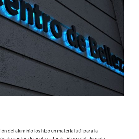
n del aluminio los hizo un material útil para la
seño de puntos de venta y stands. El uso del aluminio