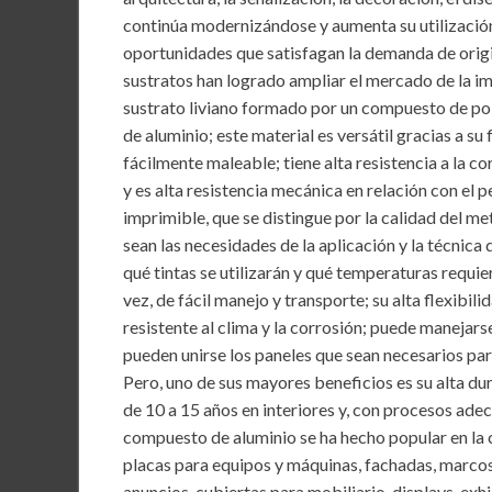
b
er
l
s
dI
continúa modernizándose y aumenta su utilización
o
A
n
oportunidades que satisfagan la demanda de origin
sustratos han logrado ampliar el mercado de la imp
o
p
sustrato liviano formado por un compuesto de poli
k
p
de aluminio; este material es versátil gracias a su 
fácilmente maleable; tiene alta resistencia a la 
y es alta resistencia mecánica en relación con el 
imprimible, que se distingue por la calidad del met
sean las necesidades de la aplicación y la técnica d
qué tintas se utilizarán y qué temperaturas requiere 
vez, de fácil manejo y transporte; su alta flexibil
resistente al clima y la corrosión; puede manejar
pueden unirse los paneles que sean necesarios para
Pero, uno de sus mayores beneficios es su alta dur
de 10 a 15 años en interiores y, con procesos ade
compuesto de aluminio se ha hecho popular en la cr
placas para equipos y máquinas, fachadas, marcos
anuncios, cubiertas para mobiliario, displays, exh