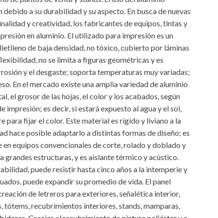
 debido a su durabilidad y su aspecto. En busca de nuevas
alidad y creatividad, los fabricantes de equipos, tintas y
resión en aluminio. El utilizado para impresión es un
etileno de baja densidad, no tóxico, cubierto por láminas
flexibilidad, no se limita a figuras geométricas y es
corrosión y el desgaste; soporta temperaturas muy variadas;
peso. En el mercado existe una amplia variedad de aluminio
al, el grosor de las hojas, el color y los acabados, según
e impresión; es decir, si estará expuesto al agua y el sol,
para fijar el color. Este material es rígido y liviano a la
idad hace posible adaptarlo a distintas formas de diseño; es
se en equipos convencionales de corte, rolado y doblado y
 grandes estructuras, y es aislante térmico y acústico.
abilidad, puede resistir hasta cinco años a la intemperie y
cuados, puede expandir su promedio de vida. El panel
eación de letreros para exteriores, señalética interior,
, tótems, recubrimientos interiores, stands, mamparas,
ibidores. Gracias al recubrimiento de pintura poliéster y a