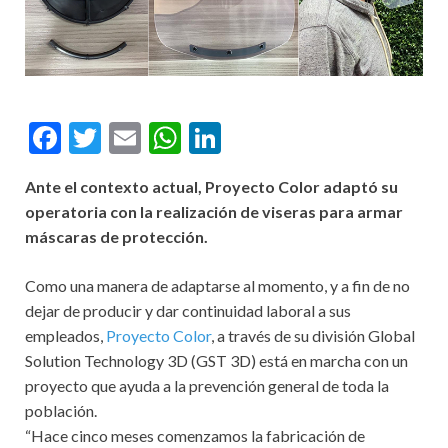
F
T
E
W
Li
ac
w
m
h
n
Ante el contexto actual, Proyecto Color adaptó su
e
itt
ai
at
ke
operatoria con la realización de viseras para armar
b
er
l
s
dI
máscaras de protección.
o
A
n
Como una manera de adaptarse al momento, y a fin de no
o
p
dejar de producir y dar continuidad laboral a sus
k
p
empleados,
Proyecto Color
, a través de su división Global
Solution Technology 3D (GST 3D) está en marcha con un
proyecto que ayuda a la prevención general de toda la
población.
“Hace cinco meses comenzamos la fabricación de