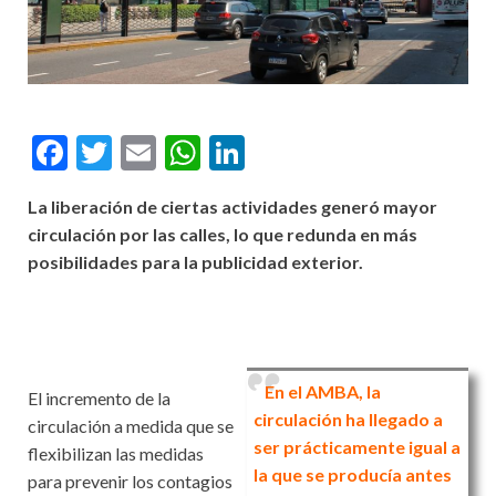
F
T
E
W
Li
ac
w
m
h
n
La liberación de ciertas actividades generó mayor
e
itt
ai
at
ke
circulación por las calles, lo que redunda en más
b
er
l
s
dI
posibilidades para la publicidad exterior.
o
A
n
o
p
k
p
En el AMBA, la
El incremento de la
circulación ha llegado a
circulación a medida que se
ser prácticamente igual a
flexibilizan las medidas
la que se producía antes
para prevenir los contagios