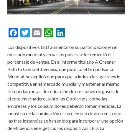
F
T
E
W
Li
ac
w
m
h
n
Los dispositivos LED aumentaron su participación en el
e
itt
ai
at
ke
mercado mundial y en varios países se incrementó el
b
er
l
s
dI
porcentaje de ventas. En el informe titulado A Greener
o
A
n
Path to Competitiveness, que publicó el Grupo Banco
Mundial, se explicó que para que la industria sigar siendo
o
p
competitiva en el mercado mundial y mantener al mismo
k
p
tiempo las metas de reducción de emisiones de gases de
efecto invernadero, tanto los Gobiernos, como las
empresas y los consumidores deberán tomar medidas. La
industria de la iluminación es un ejemplo de área en la que
las tres instancias se han unido para incorporar una opción
de eficiencia energética: los dispositivos LED. La