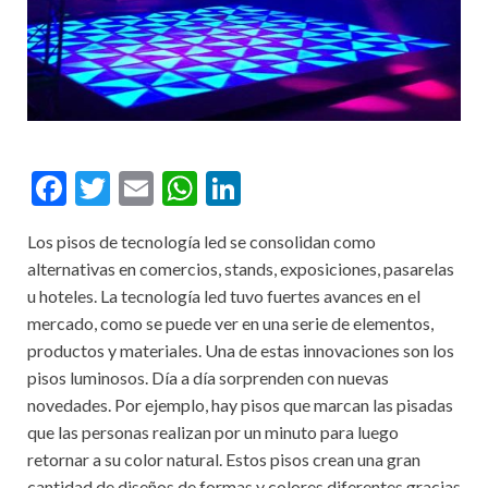
F
T
E
W
Li
ac
w
m
h
n
Los pisos de tecnología led se consolidan como
e
itt
ai
at
ke
alternativas en comercios, stands, exposiciones, pasarelas
b
er
l
s
dI
u hoteles. La tecnología led tuvo fuertes avances en el
o
A
n
mercado, como se puede ver en una serie de elementos,
productos y materiales. Una de estas innovaciones son los
o
p
pisos luminosos. Día a día sorprenden con nuevas
k
p
novedades. Por ejemplo, hay pisos que marcan las pisadas
que las personas realizan por un minuto para luego
retornar a su color natural. Estos pisos crean una gran
cantidad de diseños de formas y colores diferentes gracias