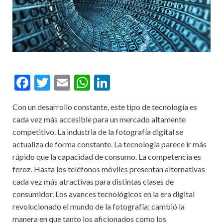
F
T
E
W
Li
ac
w
m
h
n
Con un desarrollo constante, este tipo de tecnología es
e
itt
ai
at
ke
cada vez más accesible para un mercado altamente
b
er
l
s
dI
competitivo. La industria de la fotografía digital se
o
A
n
actualiza de forma constante. La tecnología parece ir más
rápido que la capacidad de consumo. La competencia es
o
p
feroz. Hasta los teléfonos móviles presentan alternativas
k
p
cada vez más atractivas para distintas clases de
consumidor. Los avances tecnológicos en la era digital
revolucionado el mundo de la fotografía; cambió la
manera en que tanto los aficionados como los