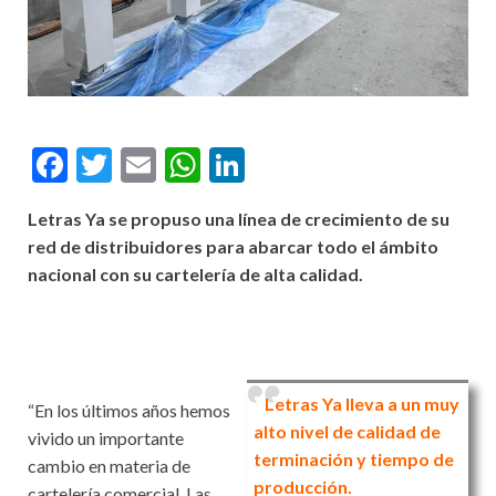
F
T
E
W
Li
ac
w
m
h
n
Letras Ya se propuso una línea de crecimiento de su
e
itt
ai
at
ke
red de distribuidores para abarcar todo el ámbito
b
er
l
s
dI
nacional con su cartelería de alta calidad.
o
A
n
o
p
k
p
Letras Ya lleva a un muy
“En los últimos años hemos
alto nivel de calidad de
vivido un importante
terminación y tiempo de
cambio en materia de
producción.
cartelería comercial. Las