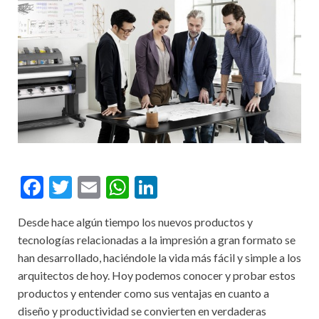
F
T
E
W
Li
ac
w
m
h
n
Desde hace algún tiempo los nuevos productos y
e
itt
ai
at
ke
tecnologías relacionadas a la impresión a gran formato se
b
er
l
s
dI
han desarrollado, haciéndole la vida más fácil y simple a los
o
A
n
arquitectos de hoy. Hoy podemos conocer y probar estos
productos y entender como sus ventajas en cuanto a
o
p
diseño y productividad se convierten en verdaderas