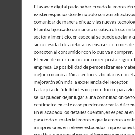
b
er
l
s
dI
El avance digital pudo haber creado la impresión
o
A
n
existen espacios donde no sólo son aún atractivo
comunicar de manera eficaz y las nuevas tecnolog
o
p
El embalaje usado de manera creativa ofrece mile
k
p
sector alimenticio, en especial se puede apelar a 
sin necesidad de apelar a los envases comunes de
conecten al consumidor con lo que va a comprar.
El envío de información por correo postal sigue of
empresa. La posibilidad de personalizar ese mater
mejor comunicación a sectores vinculados con el ar
mejorarán aún más la experiencia del receptor.
La tarjeta de fidelidad es un punto fuerte para vinc
sellos pueden dejar lugar a una combinación de fo
centímetro en este caso pueden marcar la diferenci
En el acabado los detalles cuentan, en especial en 
para todo el material impreso que la empresa ent
a impresiones en relieve, estucados, impresiones 
creativo, para que el material impreso genere un