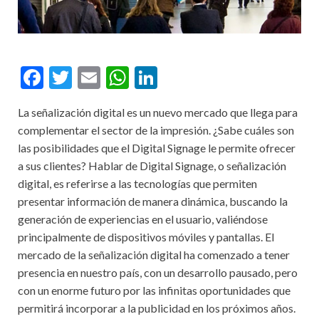
F
T
E
W
Li
ac
w
m
h
n
La señalización digital es un nuevo mercado que llega para
e
itt
ai
at
ke
complementar el sector de la impresión. ¿Sabe cuáles son
b
er
l
s
dI
las posibilidades que el Digital Signage le permite ofrecer
o
A
n
a sus clientes? Hablar de Digital Signage, o señalización
digital, es referirse a las tecnologías que permiten
o
p
presentar información de manera dinámica, buscando la
k
p
generación de experiencias en el usuario, valiéndose
principalmente de dispositivos móviles y pantallas. El
mercado de la señalización digital ha comenzado a tener
presencia en nuestro país, con un desarrollo pausado, pero
con un enorme futuro por las infinitas oportunidades que
permitirá incorporar a la publicidad en los próximos años.