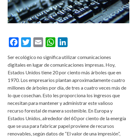
F
T
E
W
Li
ac
w
m
h
n
Ser ecológico no significa utilizar comunicaciones
e
itt
ai
at
ke
digitales en lugar de comunicaciones impresas. Hoy,
b
er
l
s
dI
Estados Unidos tiene 20 por ciento más árboles que en
o
A
n
1970. Los empresarios plantan aproximadamente cuatro
millones de árboles por día, de tres a cuatro veces más de
o
p
lo que cosechan. Esto les proporciona los ingresos que
k
p
necesitan para mantener y administrar este valioso
recurso forestal de manera sostenible. En Europa y
Estados Unidos, alrededor del 60 por ciento de la energía
que se usa para fabricar papel proviene de recursos
renovables, según datos de “El valor de una impresión”,