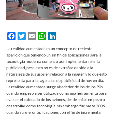
F
T
E
W
Li
ac
w
m
h
n
La realidad aumentada es un concepto de reciente
e
itt
ai
at
ke
aparición que teniendo un sin fin de aplicaciones para la
b
er
l
s
dI
tecnología moderna comenzó por implementarse en la
o
A
n
publicidad, pero esto no es de extrañar debido a la
naturaleza de sus usos en relación a la imagen y lo que esto
o
p
representa para las agencias de publicidad de hoy en día.
k
p
La realidad aumentada surge alrededor de los de los 90s
cuando empezó a ser utilizada como una herramienta para
evaluar el cableado de los aviones, desde ahí se empezó a
desarrollar como tecnología, sin embargo fue hasta 2009
cuando surgieron aplicaciones con el fin de incrementar