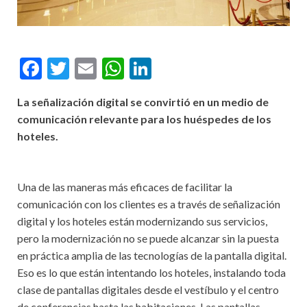
F
T
E
W
Li
ac
w
m
h
n
La señalización digital se convirtió en un medio de
e
itt
ai
at
ke
comunicación relevante para los huéspedes de los
b
er
l
s
dI
hoteles.
o
A
n
o
p
Una de las maneras más eficaces de facilitar la
k
p
comunicación con los clientes es a través de señalización
digital y los hoteles están modernizando sus servicios,
pero la modernización no se puede alcanzar sin la puesta
en práctica amplia de las tecnologías de la pantalla digital.
Eso es lo que están intentando los hoteles, instalando toda
clase de pantallas digitales desde el vestíbulo y el centro
de conferencias hasta las habitaciones. Las pantallas