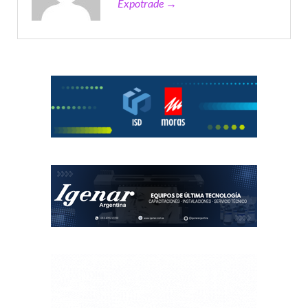
Expotrade →