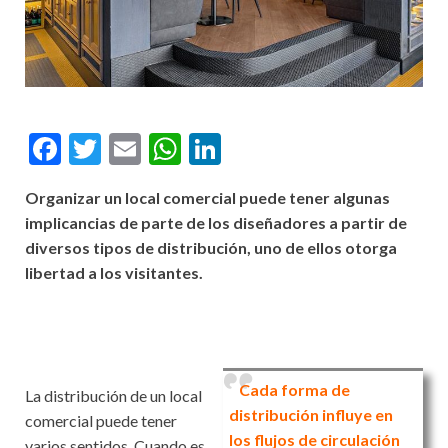
F
T
E
W
Li
ac
w
m
h
n
Organizar un local comercial puede tener algunas
e
itt
ai
at
ke
implicancias de parte de los diseñadores a partir de
b
er
l
s
dI
diversos tipos de distribución, uno de ellos otorga
o
A
n
libertad a los visitantes.
o
p
k
p
Cada forma de
La distribución de un local
distribución influye en
comercial puede tener
los flujos de circulación
varios sentidos. Cuando es