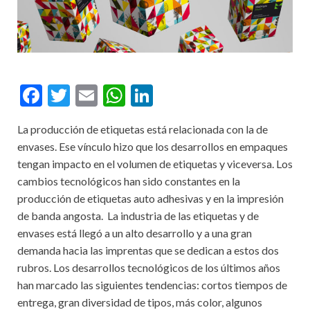
F
T
E
W
Li
ac
w
m
h
n
La producción de etiquetas está relacionada con la de
e
itt
ai
at
ke
envases. Ese vínculo hizo que los desarrollos en empaques
b
er
l
s
dI
tengan impacto en el volumen de etiquetas y viceversa. Los
o
A
n
cambios tecnológicos han sido constantes en la
producción de etiquetas auto adhesivas y en la impresión
o
p
de banda angosta. La industria de las etiquetas y de
k
p
envases está llegó a un alto desarrollo y a una gran
demanda hacia las imprentas que se dedican a estos dos
rubros. Los desarrollos tecnológicos de los últimos años
han marcado las siguientes tendencias: cortos tiempos de
entrega, gran diversidad de tipos, más color, algunos