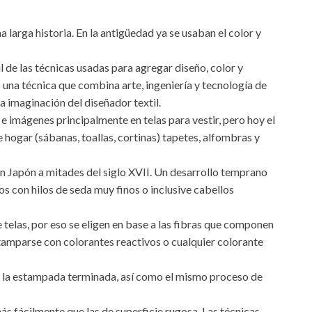
na larga historia. En la antigüedad ya se usaban el color y
l de las técnicas usadas para agregar diseño, color y
 una técnica que combina arte, ingeniería y tecnología de
 imaginación del diseñador textil.
e imágenes principalmente en telas para vestir, pero hoy el
e hogar (sábanas, toallas, cortinas) tapetes, alfombras y
n Japón a mitades del siglo XVII. Un desarrollo temprano
os con hilos de seda muy finos o inclusive cabellos
e telas, por eso se eligen en base a las fibras que componen
stamparse con colorantes reactivos o cualquier colorante
n la estampada terminada, así como el mismo proceso de
ás fácilmente que las de superficie rugosa. Las técnicas