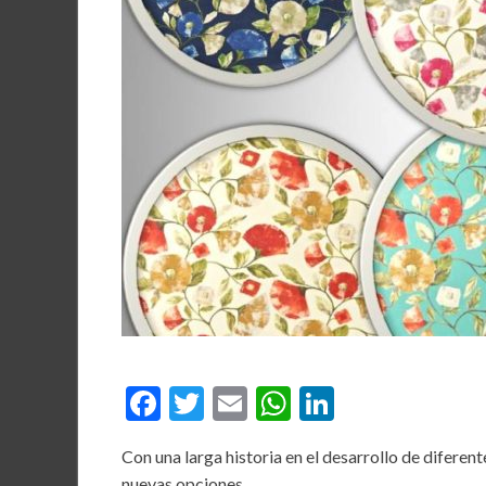
F
T
E
W
Li
ac
w
m
h
n
Con una larga historia en el desarrollo de diferen
e
itt
ai
at
ke
nuevas opciones.