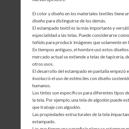
b
er
l
s
dI
o
A
n
El color y diseño en los materiales textiles tiene u
diseño para distinguirse de los demás.
o
p
El estampado textil es la más importante y versáti
k
p
especialidad a las telas. Puede considerarse como
teñido para producir imágenes que solamente en la
En tiempos antiguos, el hombre usó estos diseños 
mercado actual se extiende a telas de tapicería, d
otros usos.
El desarrollo del estampado en pantalla empezó e
involucró el uso de esténciles con diseño sostenid
humanos.
Los tintes son específicos para diferentes tipos d
la tela. Por ejemplo, una tela de algodón puede e
que trabaje con algodón.
Las propiedades estructurales de la tela impacta
estampado.
Las que tienen una superficie plana se estampan m