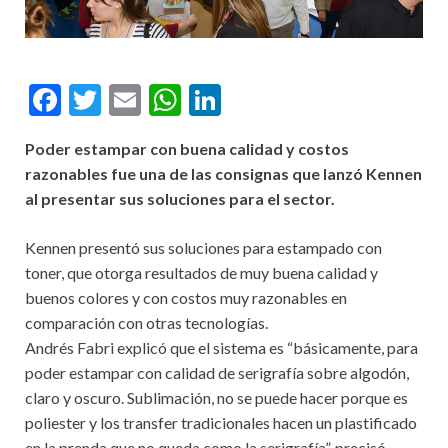
F
T
E
W
Li
ac
w
m
h
n
Poder estampar con buena calidad y costos
e
itt
ai
at
ke
razonables fue una de las consignas que lanzó Kennen
b
er
l
s
dI
al presentar sus soluciones para el sector.
o
A
n
Kennen presentó sus soluciones para estampado con
o
p
toner, que otorga resultados de muy buena calidad y
k
p
buenos colores y con costos muy razonables en
comparación con otras tecnologías.
Andrés Fabri explicó que el sistema es “básicamente, para
poder estampar con calidad de serigrafía sobre algodón,
claro y oscuro. Sublimación, no se puede hacer porque es
poliester y los transfer tradicionales hacen un plastificado
en la prenda que no queda como la serigrafía”, precisó.