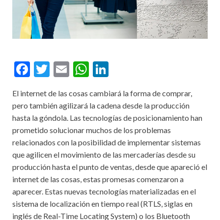
F
T
E
W
Li
ac
w
m
h
n
El internet de las cosas cambiará la forma de comprar,
e
itt
ai
at
ke
pero también agilizará la cadena desde la producción
b
er
l
s
dI
hasta la góndola. Las tecnologías de posicionamiento han
o
A
n
prometido solucionar muchos de los problemas
relacionados con la posibilidad de implementar sistemas
o
p
que agilicen el movimiento de las mercaderías desde su
k
p
producción hasta el punto de ventas, desde que apareció el
internet de las cosas, estas promesas comenzaron a
aparecer. Estas nuevas tecnologías materializadas en el
sistema de localización en tiempo real (RTLS, siglas en
inglés de Real-Time Locating System) o los Bluetooth