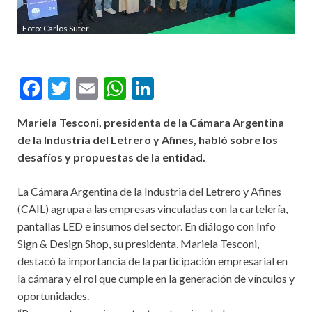
Foto: Carlos Suter
F
T
E
W
Li
ac
w
m
h
n
Mariela Tesconi, presidenta de la Cámara Argentina
e
itt
ai
at
ke
de la Industria del Letrero y Afines, habló sobre los
b
er
l
s
dI
desafíos y propuestas de la entidad.
o
A
n
La Cámara Argentina de la Industria del Letrero y Afines
o
p
(CAIL) agrupa a las empresas vinculadas con la cartelería,
k
p
pantallas LED e insumos del sector. En diálogo con Info
Sign & Design Shop, su presidenta, Mariela Tesconi,
destacó la importancia de la participación empresarial en
la cámara y el rol que cumple en la generación de vínculos y
oportunidades.