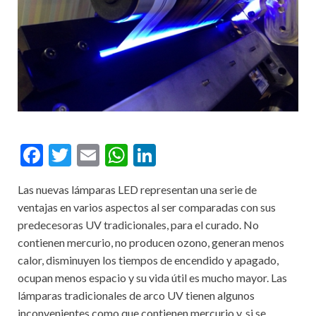
F
T
E
W
Li
ac
w
m
h
n
Las nuevas lámparas LED representan una serie de
e
itt
ai
at
ke
ventajas en varios aspectos al ser comparadas con sus
b
er
l
s
dI
predecesoras UV tradicionales, para el curado. No
o
A
n
contienen mercurio, no producen ozono, generan menos
calor, disminuyen los tiempos de encendido y apagado,
o
p
ocupan menos espacio y su vida útil es mucho mayor. Las
k
p
lámparas tradicionales de arco UV tienen algunos
inconvenientes como que contienen mercurio y, si se