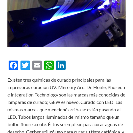
F
T
E
W
Li
ac
w
m
h
n
Existen tres químicas de curado principales para las
e
itt
ai
at
ke
impresoras curación UV: Mercury Arc: Dr. Honle, Phoseon
b
er
l
s
dI
e Integration Technology son las marcas más conocidas de
o
A
n
lámparas de curado; GEW es nuevo. Curado con LED: Las
mismas marcas que mencioné arriba se están pasando al
o
p
LED. Tubos largos iluminados del mismo tamaño que un
k
p
bulbo fluorescente. Éstos se emplean para curar aguas de
desecho. Gerber utilizó uno para curar su tinta catiónica, y