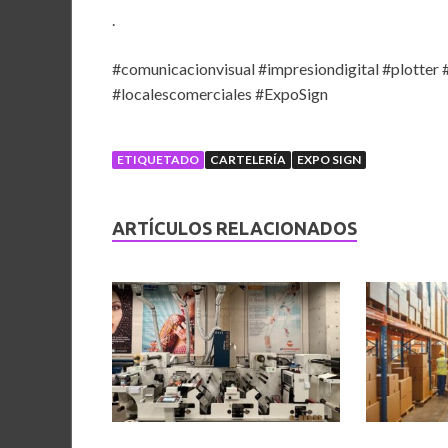
.
#comunicacionvisual #impresiondigital #plotter 
#localescomerciales #ExpoSign
ETIQUETADO
CARTELERÍA
EXPO SIGN
ARTÍCULOS RELACIONADOS