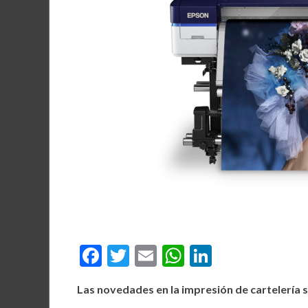
F
T
E
W
Li
ac
w
m
h
n
Las novedades en la impresión de cartelería 
e
itt
ai
at
ke