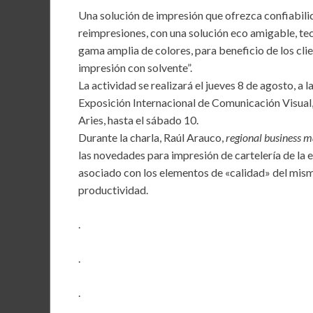
b
er
l
s
dI
Una solución de impresión que ofrezca confiabilida
o
A
n
reimpresiones, con una solución eco amigable, te
gama amplia de colores, para beneficio de los client
o
p
impresión con solvente”.
k
p
La actividad se realizará el jueves 8 de agosto, a 
Exposición Internacional de Comunicación Visual,
Aries, hasta el sábado 10.
Durante la charla, Raúl Arauco,
regional business 
las novedades para impresión de cartelería de la e
asociado con los elementos de «calidad» del mismo
productividad.
.
.
.