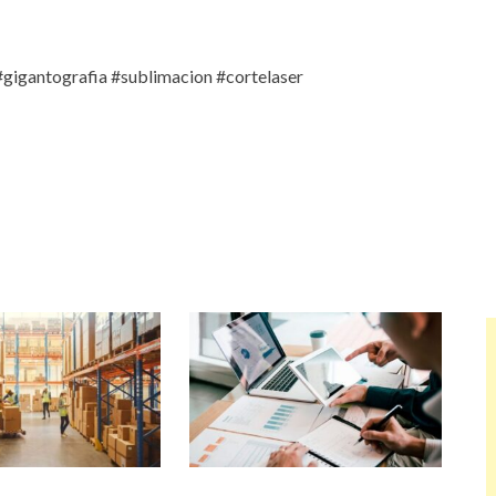
#gigantografia #sublimacion #cortelaser