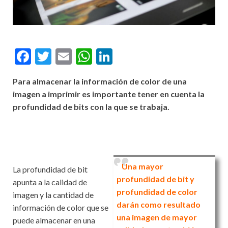
F
T
E
W
Li
ac
w
m
h
n
Para almacenar la información de color de una
e
itt
ai
at
ke
imagen a imprimir es importante tener en cuenta la
b
er
l
s
dI
profundidad de bits con la que se trabaja.
o
A
n
o
p
k
p
Una mayor
La profundidad de bit
profundidad de bit y
apunta a la calidad de
profundidad de color
imagen y la cantidad de
darán como resultado
información de color que se
una imagen de mayor
puede almacenar en una