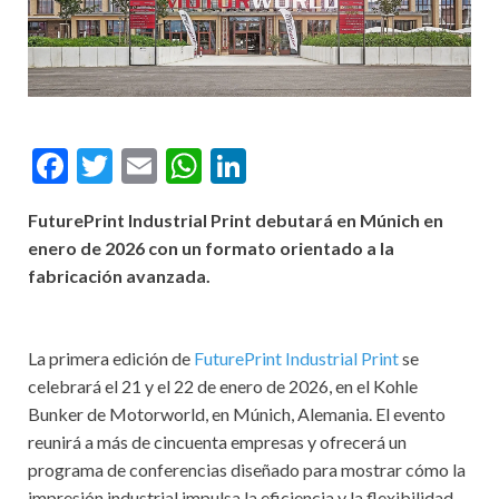
F
T
E
W
Li
ac
w
m
h
n
FuturePrint Industrial Print debutará en Múnich en
e
itt
ai
at
ke
enero de 2026 con un formato orientado a la
b
er
l
s
dI
fabricación avanzada.
o
A
n
o
p
La primera edición de
FuturePrint Industrial Print
se
k
p
celebrará el 21 y el 22 de enero de 2026, en el Kohle
Bunker de Motorworld, en Múnich, Alemania. El evento
reunirá a más de cincuenta empresas y ofrecerá un
programa de conferencias diseñado para mostrar cómo la
impresión industrial impulsa la eficiencia y la flexibilidad