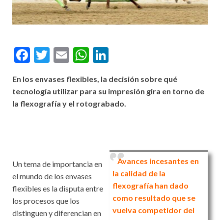
F
T
E
W
Li
ac
w
m
h
n
En los envases flexibles, la decisión sobre qué
e
itt
ai
at
ke
tecnología utilizar para su impresión gira en torno de
b
er
l
s
dI
la flexografía y el rotograbado.
o
A
n
o
p
k
p
Avances incesantes en
Un tema de importancia en
la calidad de la
el mundo de los envases
flexografía han dado
flexibles es la disputa entre
como resultado que se
los procesos que los
vuelva competidor del
distinguen y diferencian en