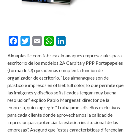
F
T
E
W
Li
ac
w
m
h
n
Almaplastic.com fabrica almanaques empresariales para
e
itt
ai
at
ke
escritorio de los modelos 2A Carpita y PPP Portapapeles
b
er
l
s
dI
(forma de U) que además cumplen la función de
o
A
n
organizador de escritorio. “Los almanaques son de
plástico e impresos en offset full color, lo que permite que
o
p
las imágenes y diseños sofisticados tengan muy buena
k
p
resolución”, explicó Pablo Margenat, director de la
empresa, quien agregó: “Trabajamos diseños exclusivos
para cada cliente donde aprovechamos la calidad de
impresión para potenciar la estética institucional de las
empresas”. Aseguró que “estas características diferencian