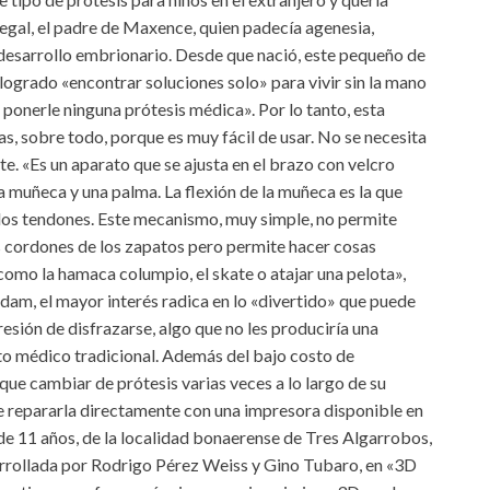
tegal, el padre de Maxence, quien padecía agenesia,
desarrollo embrionario. Desde que nació, este pequeño de
 logrado «encontrar soluciones solo» para vivir sin la mano
 ponerle ninguna prótesis médica». Por lo tanto, esta
s, sobre todo, porque es muy fácil de usar. No se necesita
. «Es un aparato que se ajusta en el brazo con velcro
a muñeca y una palma. La flexión de la muñeca es la que
e los tendones. Este mecanismo, muy simple, no permite
 cordones de los zapatos pero permite hacer cosas
como la hamaca columpio, el skate o atajar una pelota»,
dam, el mayor interés radica en lo «divertido» que puede
resión de disfrazarse, algo que no les produciría una
ito médico tradicional. Además del bajo costo de
que cambiar de prótesis varias veces a lo largo de su
de repararla directamente con una impresora disponible en
de 11 años, de la localidad bonaerense de Tres Algarrobos,
rrollada por Rodrigo Pérez Weiss y Gino Tubaro, en «3D