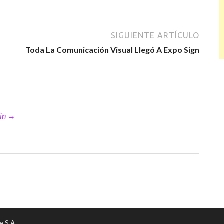
SIGUIENTE ARTÍCULO
Toda La Comunicación Visual Llegó A Expo Sign
min →
e S.A.