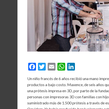
F
T
E
W
Li
ac
w
m
h
n
Un niño francés de 6 años recibió una mano impre
e
itt
ai
at
ke
productos a bajo costo. Maxence, de seis años que
b
er
l
s
dI
una prótesis impresa en 3D, por parte de la fun
o
A
n
personas con impresoras 3D con familias con hijos
suministrado más de 1.500 prótesis a través de e
o
p
Oquidam. Ya había producido benévolamente este t