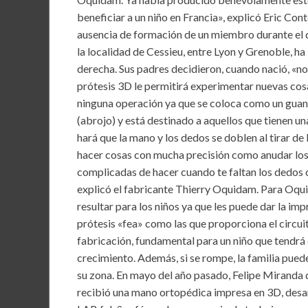
k
p
beneficiar a un niño en Francia», explicó Eric Con
ausencia de formación de un miembro durante el 
la localidad de Cessieu, entre Lyon y Grenoble, ha
derecha. Sus padres decidieron, cuando nació, «no
prótesis 3D le permitirá experimentar nuevas cosa
ninguna operación ya que se coloca como un guante
(abrojo) y está destinado a aquellos que tienen un
hará que la mano y los dedos se doblen al tirar d
hacer cosas con mucha precisión como anudar los
complicadas de hacer cuando te faltan los dedos 
explicó el fabricante Thierry Oquidam. Para Oqui
resultar para los niños ya que les puede dar la imp
prótesis «fea» como las que proporciona el circu
fabricación, fundamental para un niño que tendrá 
crecimiento. Además, si se rompe, la familia pue
su zona. En mayo del año pasado, Felipe Miranda 
recibió una mano ortopédica impresa en 3D, desa