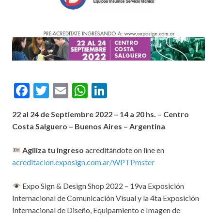
F
T
E
W
Li
ac
w
m
h
n
22 al 24 de Septiembre 2022 – 14 a 20 hs. – Centro
e
itt
ai
at
ke
Costa Salguero – Buenos Aires – Argentina
b
er
l
s
dI
o
A
n
Agiliza tu ingreso
acreditándote on line en
acreditacion.exposign.com.ar/WPTPmster
o
p
k
p
Expo Sign & Design Shop 2022 – 19va Exposición
Internacional de Comunicación Visual y la 4ta Exposición
Internacional de Diseño, Equipamiento e Imagen de