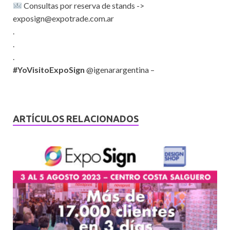
Consultas por reserva de stands ->
exposign@expotrade.com.ar
.
.
.
#YoVisitoExpoSign
@igenarargentina –
ARTÍCULOS RELACIONADOS