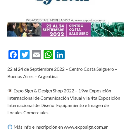
F
T
E
W
Li
ac
w
m
h
n
22 al 24 de Septiembre 2022 – Centro Costa Salguero –
e
itt
ai
at
ke
Buenos Aires – Argentina
b
er
l
s
dI
o
A
n
Expo Sign & Design Shop 2022 – 19va Exposición
Internacional de Comunicación Visual y la 4ta Exposición
o
p
Internacional de Diseño, Equipamiento e Imagen de
k
p
Locales Comerciales
Más info e inscripción en www.exposign.com.ar