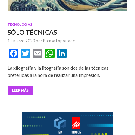
TECNOLOGÍAS
SÓLO TÉCNICAS
11 marzo 2020
por
Prensa Expotrade
F
T
E
W
Li
ac
w
m
h
n
La xilografía y la litografía son dos de las técnicas
e
itt
ai
at
ke
preferidas a la hora de realizar una impresión.
b
er
l
s
dI
o
A
n
LEER MÁS
o
p
k
p