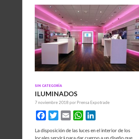
SIN CATEGORÍA
ILUMINADOS
7 noviembre 2018
por
Prensa Expotrade
F
T
E
W
Li
ac
w
m
h
n
La disposición de las luces en el interior de los
e
itt
ai
at
ke
locales servirá para dar cuerpo a un diseño que