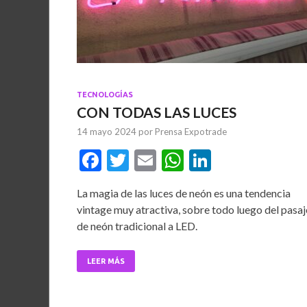
TECNOLOGÍAS
CON TODAS LAS LUCES
14 mayo 2024
por
Prensa Expotrade
F
T
E
W
Li
ac
w
m
h
n
La magia de las luces de neón es una tendencia
e
itt
ai
at
ke
vintage muy atractiva, sobre todo luego del pasaj
b
er
l
s
dI
de neón tradicional a LED.
o
A
n
o
p
LEER MÁS
k
p