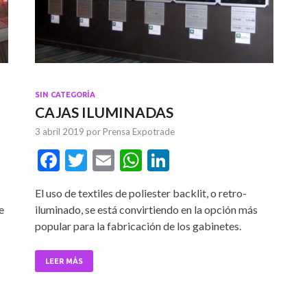
SIN CATEGORÍA
CAJAS ILUMINADAS
3 abril 2019
por
Prensa Expotrade
F
T
E
W
Li
ac
w
m
h
n
El uso de textiles de poliester backlit, o retro-
e
itt
ai
at
ke
e
iluminado, se está convirtiendo en la opción más
b
er
l
s
dI
popular para la fabricación de los gabinetes.
o
A
n
o
p
LEER MÁS
k
p