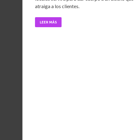
b
er
l
s
dI
atraiga a los clientes.
o
A
n
o
p
LEER MÁS
k
p