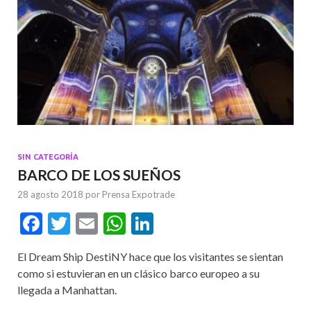
SIN CATEGORÍA
BARCO DE LOS SUEÑOS
28 agosto 2018
por
Prensa Expotrade
F
T
E
W
Li
ac
w
m
h
n
El Dream Ship DestiNY hace que los visitantes se sientan
e
itt
ai
at
ke
como si estuvieran en un clásico barco europeo a su
b
er
l
s
dI
llegada a Manhattan.