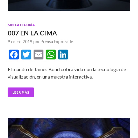
SIN CATEGORÍA
007 EN LA CIMA
9 enero 2019
por
Prensa Expotrade
F
T
E
W
Li
ac
w
m
h
n
El mundo de James Bond cobra vida con la tecnología de
e
itt
ai
at
ke
visualización, en una muestra interactiva.
b
er
l
s
dI
o
A
n
LEER MÁS
o
p
k
p