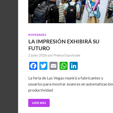
NOVEDADES
LA IMPRESIÓN EXHIBIRÁ SU
FUTURO
2 junio 2026
por
Prensa Expotrade
F
T
E
W
Li
ac
w
m
h
n
La feria de Las Vegas reunirá a fabricantes y
e
itt
ai
at
ke
usuarios para mostrar avances en automatización
b
er
l
s
dI
productividad.
o
A
n
o
p
LEER MÁS