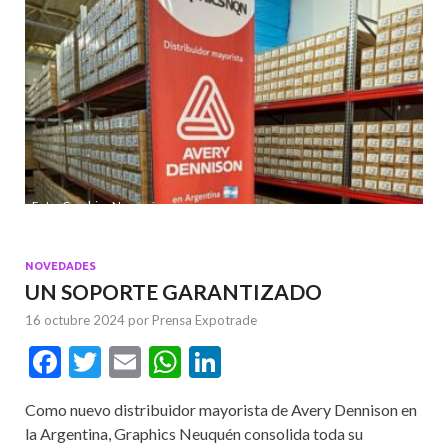
Foto: Graphics Neuquén
NOVEDADES
UN SOPORTE GARANTIZADO
16 octubre 2024
por
Prensa Expotrade
F
T
E
W
Li
ac
w
m
h
n
Como nuevo distribuidor mayorista de Avery Dennison en
e
itt
ai
at
ke
la Argentina, Graphics Neuquén consolida toda su