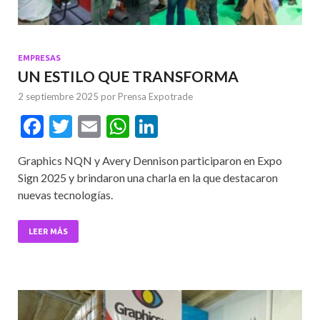
EMPRESAS
UN ESTILO QUE TRANSFORMA
2 septiembre 2025
por
Prensa Expotrade
F
T
E
W
Li
ac
w
m
h
n
Graphics NQN y Avery Dennison participaron en Expo
e
itt
ai
at
ke
Sign 2025 y brindaron una charla en la que destacaron
b
er
l
s
dI
nuevas tecnologías.
o
A
n
o
p
LEER MÁS
k
p