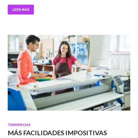
b
er
l
s
dI
o
A
n
LEER MÁS
o
p
k
p
TENDENCIAS
MÁS FACILIDADES IMPOSITIVAS