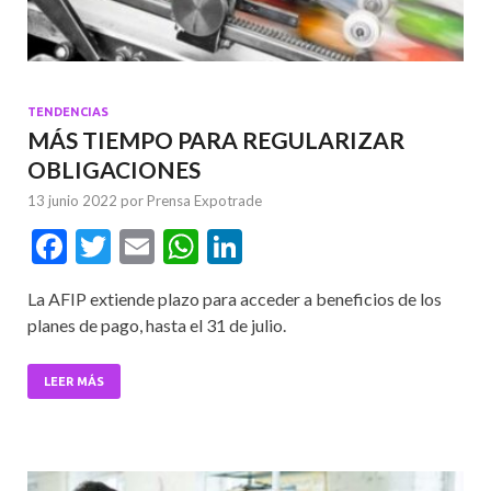
TENDENCIAS
MÁS TIEMPO PARA REGULARIZAR
OBLIGACIONES
13 junio 2022
por
Prensa Expotrade
F
T
E
W
Li
ac
w
m
h
n
La AFIP extiende plazo para acceder a beneficios de los
e
itt
ai
at
ke
planes de pago, hasta el 31 de julio.
b
er
l
s
dI
o
A
n
LEER MÁS
o
p
k
p