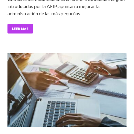
e
itt
ai
at
ke
introducidas por la AFIP, apuntan a mejorar la
b
er
l
s
dI
administración de las más pequeñas.
o
A
n
o
p
LEER MÁS
k
p