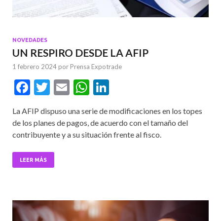
NOVEDADES
UN RESPIRO DESDE LA AFIP
1 febrero 2024
por
Prensa Expotrade
F
T
E
W
Li
ac
w
m
h
n
La AFIP dispuso una serie de modificaciones en los topes
e
itt
ai
at
ke
de los planes de pagos, de acuerdo con el tamaño del
b
er
l
s
dI
contribuyente y a su situación frente al fisco.
o
A
n
o
p
LEER MÁS
k
p