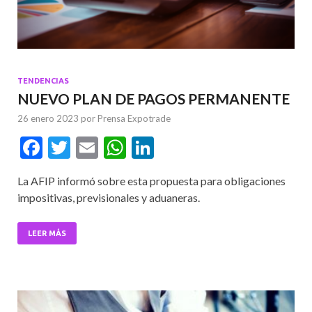
TENDENCIAS
NUEVO PLAN DE PAGOS PERMANENTE
26 enero 2023
por
Prensa Expotrade
F
T
E
W
Li
ac
w
m
h
n
La AFIP informó sobre esta propuesta para obligaciones
e
itt
ai
at
ke
impositivas, previsionales y aduaneras.
b
er
l
s
dI
o
A
n
LEER MÁS
o
p
k
p