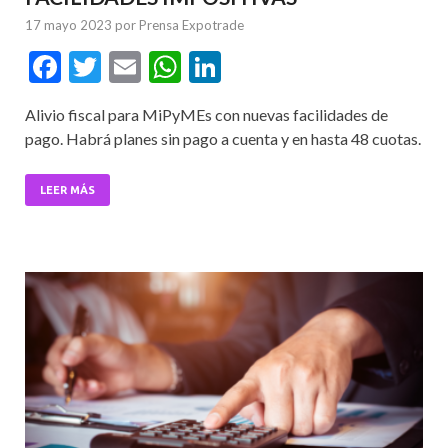
17 mayo 2023
por
Prensa Expotrade
F
T
E
W
Li
ac
w
m
h
n
Alivio fiscal para MiPyMEs con nuevas facilidades de
e
itt
ai
at
ke
pago. Habrá planes sin pago a cuenta y en hasta 48 cuotas.
b
er
l
s
dI
o
A
n
LEER MÁS
o
p
k
p