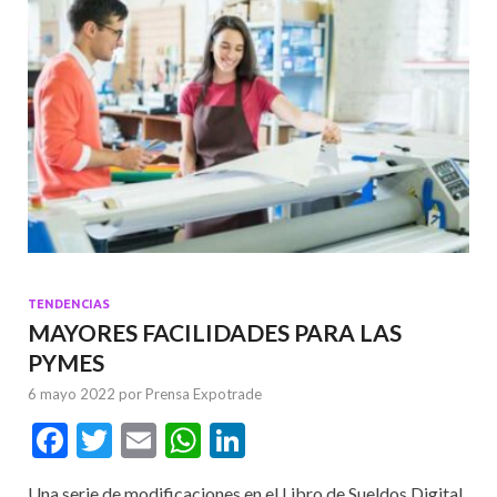
TENDENCIAS
MAYORES FACILIDADES PARA LAS
PYMES
6 mayo 2022
por
Prensa Expotrade
F
T
E
W
Li
ac
w
m
h
n
Una serie de modificaciones en el Libro de Sueldos Digital