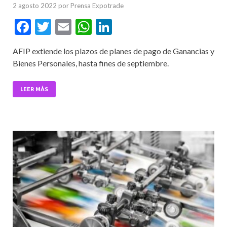
2 agosto 2022
por
Prensa Expotrade
F
T
E
W
Li
ac
w
m
h
n
AFIP extiende los plazos de planes de pago de Ganancias y
e
itt
ai
at
ke
Bienes Personales, hasta fines de septiembre.
b
er
l
s
dI
o
A
n
LEER MÁS
o
p
k
p