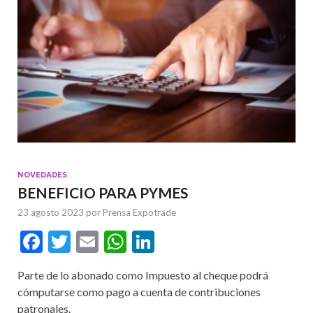
NOVEDADES
BENEFICIO PARA PYMES
23 agosto 2023
por
Prensa Expotrade
F
T
E
W
Li
ac
w
m
h
n
Parte de lo abonado como Impuesto al cheque podrá
e
itt
ai
at
ke
cómputarse como pago a cuenta de contribuciones
b
er
l
s
dI
patronales.