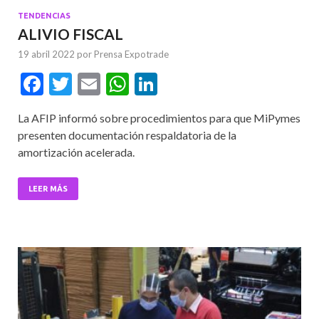
TENDENCIAS
ALIVIO FISCAL
19 abril 2022
por
Prensa Expotrade
F
T
E
W
Li
ac
w
m
h
n
La AFIP informó sobre procedimientos para que MiPymes
e
itt
ai
at
ke
presenten documentación respaldatoria de la
b
er
l
s
dI
amortización acelerada.
o
A
n
o
p
LEER MÁS
k
p