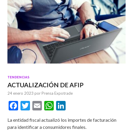
TENDENCIAS
ACTUALIZACIÓN DE AFIP
24 enero 2023
por
Prensa Expotrade
F
T
E
W
Li
ac
w
m
h
n
La entidad fiscal actualizó los importes de facturación
e
itt
ai
at
ke
para identificar a consumidores finales.