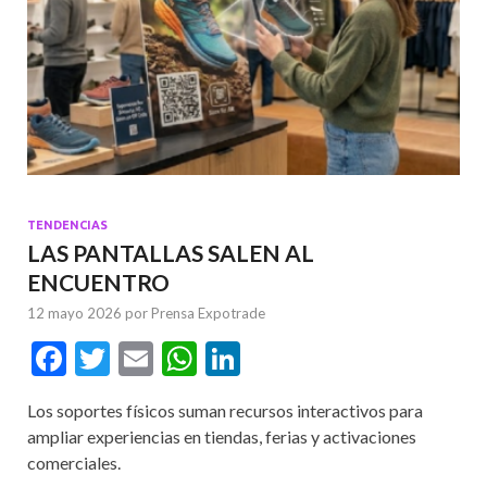
TENDENCIAS
LAS PANTALLAS SALEN AL
ENCUENTRO
12 mayo 2026
por
Prensa Expotrade
F
T
E
W
Li
ac
w
m
h
n
Los soportes físicos suman recursos interactivos para
e
itt
ai
at
ke
ampliar experiencias en tiendas, ferias y activaciones
b
er
l
s
dI
comerciales.