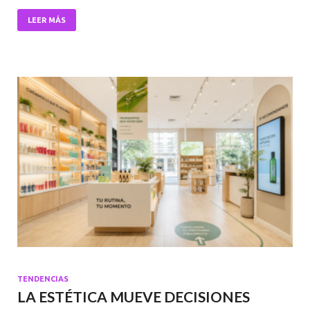
o
A
n
o
p
LEER MÁS
k
p
TENDENCIAS
LA ESTÉTICA MUEVE DECISIONES