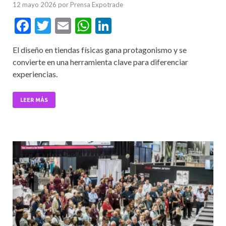
12 mayo 2026
por
Prensa Expotrade
F
T
E
W
Li
ac
w
m
h
n
El diseño en tiendas físicas gana protagonismo y se
e
itt
ai
at
ke
convierte en una herramienta clave para diferenciar
b
er
l
s
dI
experiencias.
o
A
n
o
p
LEER MÁS
k
p