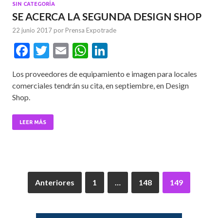
SIN CATEGORÍA
SE ACERCA LA SEGUNDA DESIGN SHOP
22 junio 2017
por
Prensa Expotrade
F
T
E
W
Li
ac
w
m
h
n
Los proveedores de equipamiento e imagen para locales
e
itt
ai
at
ke
comerciales tendrán su cita, en septiembre, en Design
b
er
l
s
dI
Shop.
o
A
n
o
p
LEER MÁS
k
p
Anteriores
1
…
148
149