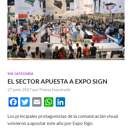
SIN CATEGORÍA
EL SECTOR APUESTA A EXPO SIGN
27 junio 2017
por
Prensa Expotrade
F
T
E
W
Li
ac
w
m
h
n
Los principales protagonistas de la comunicación visual
e
itt
ai
at
ke
volvieron a apostar este año por Expo Sign.
b
er
l
s
dI