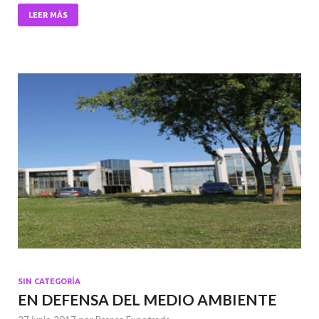
o
A
n
LEER MÁS
o
p
k
p
SIN CATEGORÍA
EN DEFENSA DEL MEDIO AMBIENTE