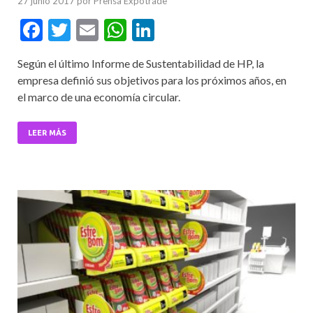
27 junio 2017
por
Prensa Expotrade
F
T
E
W
Li
ac
w
m
h
n
Según el último Informe de Sustentabilidad de HP, la
e
itt
ai
at
ke
empresa definió sus objetivos para los próximos años, en
b
er
l
s
dI
el marco de una economía circular.
o
A
n
o
p
LEER MÁS
k
p