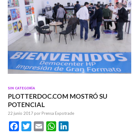
SIN CATEGORÍA
PLOTTERDOC.COM MOSTRÓ SU
POTENCIAL
22 junio 2017
por
Prensa Expotrade
F
T
E
W
Li
ac
w
m
h
n