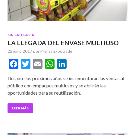
SIN CATEGORÍA
LA LLEGADA DEL ENVASE MULTIUSO
22 junio 2017
por
Prensa Expotrade
F
T
E
W
Li
ac
w
m
h
n
Durante los próximos años se incrementarán las ventas al
e
itt
ai
at
ke
público con empaques multiusos y se abrirán las
b
er
l
s
dI
oportunidades para su reutilización.
o
A
n
o
p
LEER MÁS
k
p