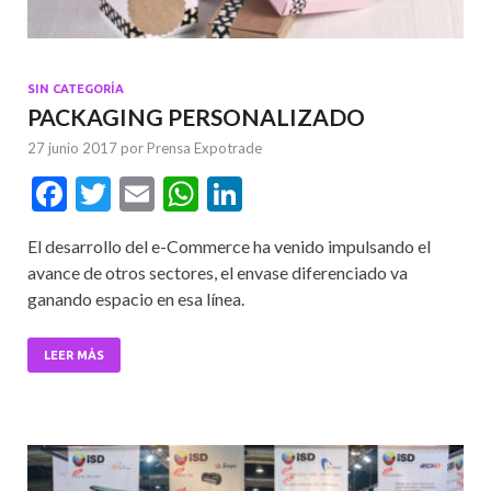
SIN CATEGORÍA
PACKAGING PERSONALIZADO
27 junio 2017
por
Prensa Expotrade
F
T
E
W
Li
ac
w
m
h
n
El desarrollo del e-Commerce ha venido impulsando el
e
itt
ai
at
ke
avance de otros sectores, el envase diferenciado va
b
er
l
s
dI
ganando espacio en esa línea.
o
A
n
o
p
LEER MÁS
k
p