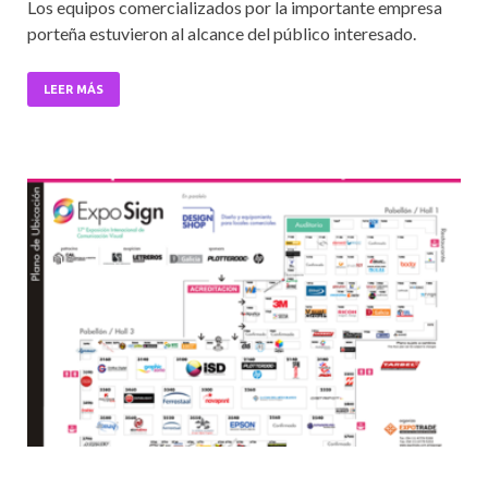
Los equipos comercializados por la importante empresa
e
itt
ai
at
ke
porteña estuvieron al alcance del público interesado.
b
er
l
s
dI
o
A
n
LEER MÁS
o
p
k
p